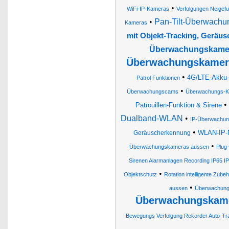
•
WiFi-IP-Kameras
Verfolgungen Neigefu
•
Pan-Tilt-Überwachu
Kameras
mit Objekt-Tracking, Geräu
Überwachungskamera
Überwachungskamera
•
4G/LTE-Akku-A
Patrol Funktionen
•
Überwachungscams
Überwachungs-
•
Patrouillen-Funktion & Sirene
Dualband-WLAN
•
IP-Überwachu
•
WLAN-IP-N
Geräuscherkennung
•
Überwachungskameras aussen
Plug
Sirenen Alarmanlagen Recording IP65 IP
•
Objektschutz
Rotation intelligente Zub
•
aussen
Überwachun
Überwachungskame
Bewegungs Verfolgung Rekorder Auto-Tra