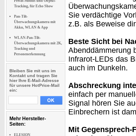
Privat-Modus und Objekt-
Überwachungskamer
Tracking, für Echo Show
Sie verdächtige Vor
Pan-Tilt-
z.B. als Beweise di
Überwachungskamera mit
Akku, WLAN & App
WLAN-Pan-Tilt-
Beste Sicht bei Nac
Überwachungskamera mit 2K,
Abenddämmerung bi
Tracking und
Personenerkennung
Infrarot-LEDs das B
auch im Dunkeln.
Bleiben Sie mit uns im
Kontakt und tragen Sie
hier Ihre E-Mail-Adresse
Abschreckung integ
für unsere HotPrice-Mail
ein:
einfach per manuell
Signal hören Sie au
Einbrechern ist dami
Mehr Hersteller-
Seiten:
Mit Gegensprech-F
ELESION