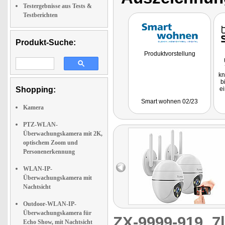
Testergebnisse aus Tests &
Testberichten
Produkt-Suche:
Produktvorstellung
kn
b
Shopping:
e
Smart wohnen 02/23
p
Kamera
s
C
PTZ-WLAN-
Überwachungskamera mit 2K,
O
optischem Zoom und
e
Personenerkennung
z
WLAN-IP-
Überwachungskamera mit
Nachtsicht
Outdoor-WLAN-IP-
Überwachungskamera für
ZX-9999-919
7
Echo Show, mit Nachtsicht