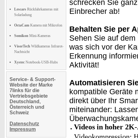
schrecken Sie ganz 
Einbrecher ab!
Lescars
Rückfahrkameras mit
Solarladung
OctaCam
Kamera mit Mikrofon
Behalten Sie per A
Somikon
Mini-Kameras
Sehen Sie auf dem D
was sich vor der K
VisorTech
Wildkameras Infrarot-
Nachtsicht
Erkennung informie
Xystec
Notebook-USB-Hubs
Aktivität!
Service- & Support-
Automatisieren Si
Website der Marke
kompatible Geräte m
7links für die
Vertriebsgebiete
direkt über Ihr Sma
Deutschland,
Österreich und
miteinander: Lassen
Schweiz
Überwachungskamera
Datenschutz
Videos in hoher 2K-
Impressum
Videokompression: H