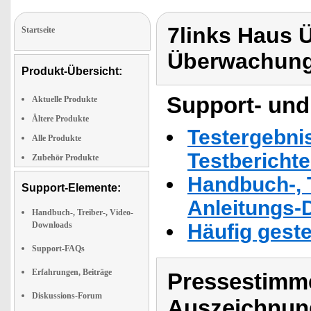
7links Haus
Startseite
Überwachung
Produkt-Übersicht:
Support- und
Aktuelle Produkte
Ältere Produkte
Testergebni
Alle Produkte
Testbericht
Zubehör Produkte
Handbuch-, T
Support-Elemente:
Anleitungs-
Handbuch-, Treiber-, Video-
Downloads
Häufig geste
Support-FAQs
Erfahrungen, Beiträge
Pressestimme
Diskussions-Forum
Auszeichnun