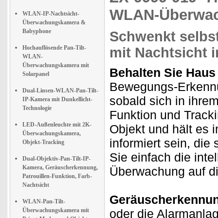
WLAN-Überwac
WLAN-IP-Nachtsicht-
Überwachungskamera &
Babyphone
Schwenkt selbst
Hochauflösende Pan-Tilt-
mit Nachtsicht 
WLAN-
Überwachungskamera mit
Behalten Sie Haus 
Solarpanel
Bewegungs-Erkennu
Dual-Linsen-WLAN-Pan-Tilt-
sobald sich in ihre
IP-Kamera mit Dunkellicht-
Technologie
Funktion und Track
LED-Außenleuchte mit 2K-
Objekt und hält es 
Überwachungskamera,
informiert sein, di
Objekt-Tracking
Sie einfach die int
Dual-Objektiv-Pan-Tilt-IP-
Kamera, Geräuscherkennung,
Überwachung auf di
Patrouillen-Funktion, Farb-
Nachtsicht
Geräuscherkennung
WLAN-Pan-Tilt-
Überwachungskamera mit
oder die Alarmanlag