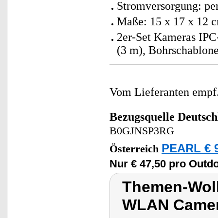
Stromversorgung: per
Maße: 15 x 17 x 12 
2er-Set Kameras IPC
(3 m), Bohrschablone
Vom Lieferanten emp
Bezugsquelle
Deutsch
B0GJNSP3RG
PEARL € 9
Österreich
Nur € 47,50 pro Outd
Themen-Wolk
WLAN Camer