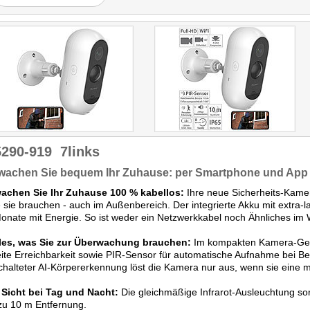
sie relativ flexibel
positionierbar. Und dank
ihres an der Unterseite
abgeflachten Gehäuses
kann sie im Regal auch
Überwachungslösung für
den Innenbereich genutzt
werden. Die
Gegensprechfunktion hat im
Test gut funktioniert."
5290-919
7links
wachen Sie bequem Ihr Zuhause: per Smartphone und App 
achen Sie Ihr Zuhause 100 % kabellos:
Ihre neue Sicherheits-Kamera
 sie brauchen - auch im Außenbereich. Der integrierte Akku mit extra-l
onate mit Energie. So ist weder ein Netzwerkkabel noch Ähnliches im
lles, was Sie zur Überwachung brauchen:
Im kompakten Kamera-Geh
ite Erreichbarkeit sowie PIR-Sensor für automatische Aufnahme bei 
halteter AI-Körpererkennung löst die Kamera nur aus, wenn sie eine m
 Sicht bei Tag und Nacht:
Die gleichmäßige Infrarot-Ausleuchtung sorg
 zu 10 m Entfernung.