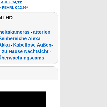
ARL € 34,99*
PEARL € 12,99*
e
:
ll-HD-
rheitskameras
atterien
•
enbereiche Alexa
Akku
Kabellose Außen-
•
 zu Hause Nachtsicht
•
Überwachungscams