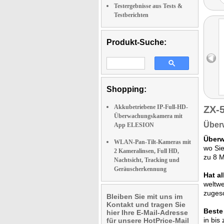
Testergebnisse aus Tests &
Testberichten
Produkt-Suche:
Shopping:
Akkubetriebene IP-Full-HD-
ZX-
Überwachungskamera mit
Über
App ELESION
Überw
WLAN-Pan-Tilt-Kameras mit
wo Sie
2 Kameralinsen, Full HD,
zu 8 M
Nachtsicht, Tracking und
Geräuscherkennung
Hat a
weltwe
zugesc
Bleiben Sie mit uns im
Kontakt und tragen Sie
Beste
hier Ihre E-Mail-Adresse
in bis
für unsere HotPrice-Mail