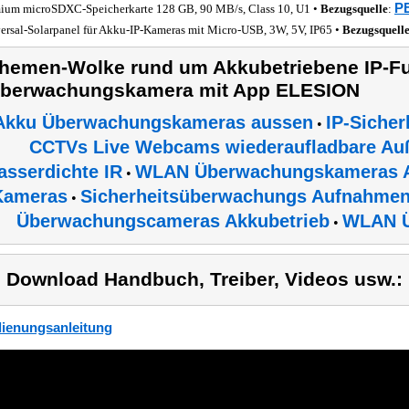
PE
ium microSDXC-Speicherkarte 128 GB, 90 MB/s, Class 10, U1 •
Bezugsquelle
:
ersal-Solarpanel für Akku-IP-Kameras mit Micro-USB, 3W, 5V, IP65 •
Bezugsquell
hemen-Wolke rund um Akkubetriebene IP-Fu
berwachungskamera mit App ELESION
Akku Überwachungskameras aussen
IP-Siche
•
CCTVs Live Webcams wiederaufladbare Auß
asserdichte IR
WLAN Überwachungskameras 
•
Kameras
Sicherheitsüberwachungs Aufnahmen
•
Überwachungscameras Akkubetrieb
WLAN 
•
) Download Handbuch, Treiber, Videos usw.:
ienungsanleitung