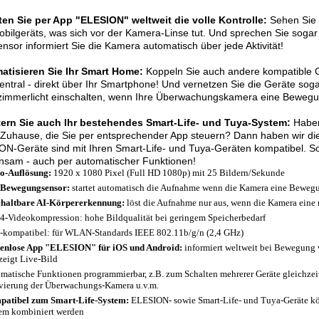
ten Sie per App "ELESION" weltweit die volle Kontrolle:
Sehen Sie 
bilgeräts, was sich vor der Kamera-Linse tut. Und sprechen Sie soga
nsor informiert Sie die Kamera automatisch über jede Aktivität!
atisieren Sie Ihr Smart Home:
Koppeln Sie auch andere kompatible G
zentral - direkt über Ihr Smartphone! Und vernetzen Sie die Geräte sog
mmerlicht einschalten, wenn Ihre Überwachungskamera eine Bewegung
tern Sie auch Ihr bestehendes Smart-Life- und Tuya-System:
Haben
Zuhause, die Sie per entsprechender App steuern? Dann haben wir die 
N-Geräte sind mit Ihren Smart-Life- und Tuya-Geräten kompatibel. So
nsam - auch per automatischer Funktionen!
o-Auflösung:
1920 x 1080 Pixel (Full HD 1080p) mit 25 Bildern/Sekunde
-Bewegungsensor:
startet automatisch die Aufnahme wenn die Kamera eine Bewegung
haltbare AI-Körpererkennung:
löst die Aufnahme nur aus, wenn die Kamera eine 
4-Videokompression: hohe Bildqualität bei geringem Speicherbedarf
-kompatibel: für WLAN-Standards IEEE 802.11b/g/n (2,4 GHz)
enlose App "ELESION" für iOS und Android:
informiert weltweit bei Bewegung 
zeigt Live-Bild
matische Funktionen programmierbar, z.B. zum Schalten mehrerer Geräte gleichzeit
vierung der Überwachungs-Kamera u.v.m.
atibel zum Smart-Life-System:
ELESION- sowie Smart-Life- und Tuya-Geräte k
em kombiniert werden