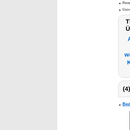
Prem
Univ
T
Ü
w
(4
Bed