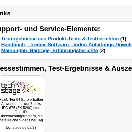
inks
pport- und Service-Elemente:
Testergebnisse aus Produkt-Tests & Testberichten
(1)
Handbuch-, Treiber-Software-, Video-Anleitungs-Downl
Meinungen, Beiträge, Erfahrungsberichte
(2)
ressestimmen, Test-Ergebnisse & Ausz
Fazit: "Für 64 Euro erhalten
Anwender mit der 7Links
IPC-675 (ZX-5290) eine
Full-HD-
Überwachungskamera, die
detailreiche Videos bei Tag
und bei Nacht aufzeichnet.
techstage.de 02/23
Dank WLAN und Akku ist