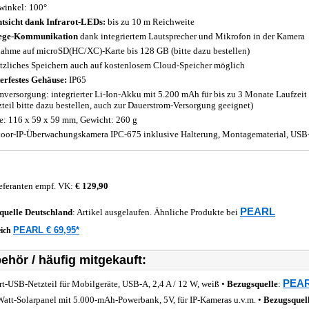
winkel: 100°
tsicht dank Infrarot-LEDs:
bis zu 10 m Reichweite
ege-Kommunikation
dank integriertem Lautsprecher und Mikrofon in der Kamera
ahme auf microSD(HC/XC)-Karte bis 128 GB (bitte dazu bestellen)
tzliches Speichern auch auf kostenlosem Cloud-Speicher möglich
erfestes Gehäuse:
IP65
mversorgung: integrierter Li-Ion-Akku mit 5.200 mAh für bis zu 3 Monate Laufzeit
zteil bitte dazu bestellen, auch zur Dauerstrom-Versorgung geeignet)
: 116 x 59 x 59 mm, Gewicht: 260 g
oor-IP-Überwachungskamera IPC-675 inklusive Halterung, Montagematerial, USB-
eferanten empf. VK:
€ 129,90
PEARL
quelle
Deutschland
: Artikel ausgelaufen. Ähnliche Produkte bei
PEARL € 69,95*
eich
ehör / häufig mitgekauft:
PEAR
rt-USB-Netzteil für Mobilgeräte, USB-A, 2,4 A / 12 W, weiß •
Bezugsquelle
:
Watt-Solarpanel mit 5.000-mAh-Powerbank, 5V, für IP-Kameras u.v.m. •
Bezugsquel