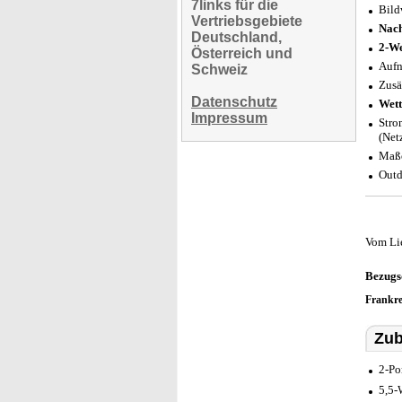
7links für die
Bild
Vertriebsgebiete
Nach
Deutschland,
2-W
Österreich und
Aufn
Schweiz
Zusä
Datenschutz
Wett
Impressum
Stro
(Net
Maße
Outd
Vom Li
Bezugs
Frankr
Zub
2-Po
5,5-