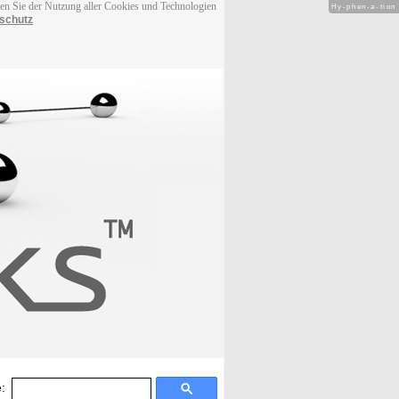
men Sie der Nutzung aller Cookies und Technologien
Hy-phen-a-tion
schutz
: