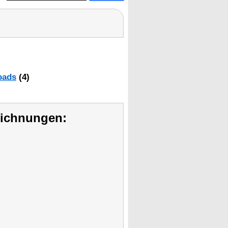
oads
(4)
eichnungen: