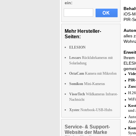
ein:
Behal
iOS-Mo
PIR-Se
Autom
Mehr Hersteller-
alles 
Seiten:
Wohnzi
ELESION
Erwei
Ihrem 
Lescars
Rückfahrkameras mit
ELESIO
Solarladung
gemei
OctaCam
Kamera mit Mikrofon
Vide
PIR
Somikon
Mini-Kameras
Zusc
H.26
VisorTech
Wildkameras Infrarot-
WiFi
Nachtsicht
Kost
Xystec
Notebook-USB-Hubs
und 
Auto
Akti
Service- & Support-
Komp
Website der Marke
Syst