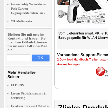
A
Garten farbig Nachtsicht Set
Pack Carport
Gegensprechfunktion Funk
WLAN-Repeater
Vom Lie­fe­ran­ten empf. VK: € 1
Bleiben Sie mit uns im
Be­zugs­quel­le für
WLAN Über­wa­chu
Kontakt und tragen Sie
hier Ihre E-Mail-Adresse
für unsere HotPrice-Mail
ein:
Vor­han­de­ne Sup­port-Ele­me
2 Down­load Hand­buch, Trei­ber usw.
Aus­zeich­nun­gen
S
Mehr Hersteller-
r
Seiten:
ELESION
Lescars
Rückfahrkameras mit
Solarladung
OctaCam
Kamera mit Mikrofon