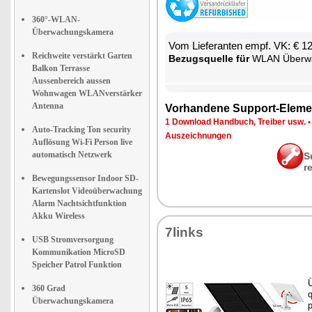
360°-WLAN-
Überwachungskamera
Vom Lie­fe­ran­ten empf. VK: € 1
Reichweite verstärkt Garten
Be­zugs­quel­le für
WLAN Über­wa­chu
Balkon Terrasse
Aussenbereich aussen
Wohnwagen WLANverstärker
Antenna
Vor­han­de­ne Sup­port-Ele­me
1 Down­load Hand­buch, Trei­ber usw.
Auto-Tracking Ton security
Aus­zeich­nun­gen
Auflösung Wi-Fi Person live
automatisch Netzwerk
S
r
Bewegungssensor Indoor SD-
Kartenslot Videoüberwachung
Alarm Nachtsichtfunktion
Akku Wireless
7links
USB Stromversorgung
Kommunikation MicroSD
Speicher Patrol Funktion
Ü
360 Grad
q
Überwachungskamera
p