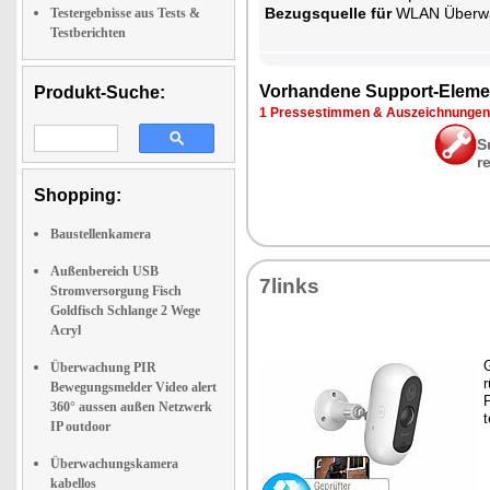
Be­zugs­quel­le für
WLAN Über­wa­chu
Testergebnisse aus Tests &
Testberichten
Vor­han­de­ne Sup­port-Ele­me
Produkt-Suche:
1 Pres­se­stim­men & Aus­zeich­nun­gen
S
r
Shopping:
Baustellenkamera
Außenbereich USB
7links
Stromversorgung Fisch
Goldfisch Schlange 2 Wege
Acryl
G
Überwachung PIR
r
Bewegungsmelder Video alert
P
360° aussen außen Netzwerk
t
IP outdoor
Überwachungskamera
kabellos