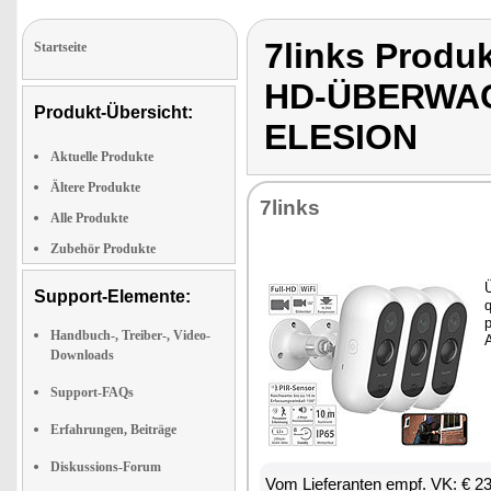
7links Prod
Startseite
HD-ÜBERWA
Produkt-Übersicht:
ELESION
Aktuelle Produkte
Ältere Produkte
7links
Alle Produkte
Zubehör Produkte
Ü
Support-Elemente:
q
p
Handbuch-, Treiber-, Video-
A
Downloads
Support-FAQs
Erfahrungen, Beiträge
Diskussions-Forum
Vom Lie­fe­ran­ten empf. VK: € 2