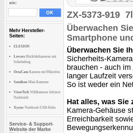
ein:
ZX-5373-919
7
Überwachen Sie
Mehr Hersteller-
Smartphone und
Seiten:
ELESION
Überwachen Sie Ih
Lescars
Rückfahrkameras mit
Sicherheits-Kamera s
Solarladung
brauchen - auch im 
OctaCam
Kamera mit Mikrofon
langer Laufzeit ver
Somikon
Mini-Kameras
So ist weder ein N
VisorTech
Wildkameras Infrarot-
Nachtsicht
Hat alles, was Si
Xystec
Notebook-USB-Hubs
Kamera-Gehäuse st
Erreichbarkeit sow
Service- & Support-
Bewegungserkennung
Website der Marke