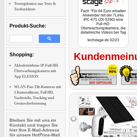
Testergebnisse aus Tests &
Testberichten
Fazit: "Für 64 Euro erhalten
Anwender mit der 7Links
IPC-675 (ZX-5290) eine
Full-HD-
Produkt-Suche:
Überwachungskamera, die
detailreiche Videos bei Tag
und bei Nacht aufzeichnet.
techstage.de 02/23
Dank WLAN und Akku ist
sie relativ flexibel
positionierbar. Und dank
Kundenmeinu
ihres an der Unterseite
Shopping:
abgeflachten Gehäuses
kann sie im Regal auch
Akkubetriebene IP-Full-HD-
Überwachungslösung für
Überwachungskamera mit
den Innenbereich genutzt
werden. Die
App ELESION
Gegensprechfunktion hat im
Test gut funktioniert."
WLAN-Pan-Tilt-Kameras mit
2 Kameralinsen, Full HD,
Nachtsicht, Tracking und
Geräuscherkennung
Bleiben Sie mit uns im
Kontakt und tragen Sie
hier Ihre E-Mail-Adresse
für unsere HotPrice-Mail