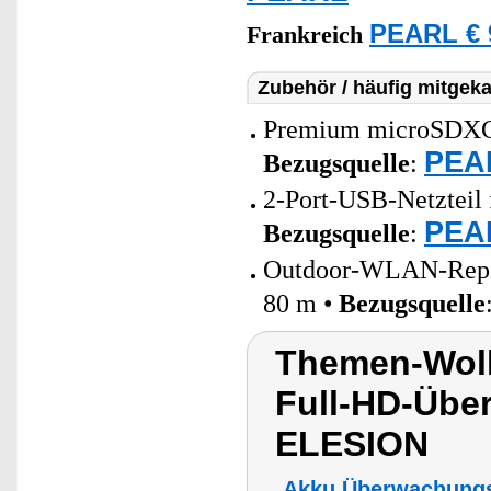
PEARL € 
Frankreich
Zubehör / häufig mitgeka
Premium microSDXC-S
PEAR
Bezugsquelle
:
2-Port-USB-Netzteil 
PEAR
Bezugsquelle
:
Outdoor-WLAN-Repeat
80 m •
Bezugsquelle
Themen-Wolk
Full-HD-Übe
ELESION
Akku Überwachung