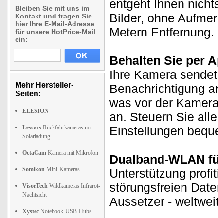
entgeht Ihnen nichts
Bleiben Sie mit uns im
Bilder, ohne Aufmer
Kontakt und tragen Sie
hier Ihre E-Mail-Adresse
Metern Entfernung. 
für unsere HotPrice-Mail
ein:
Behalten Sie per A
Ihre Kamera sendet
Mehr Hersteller-
Benachrichtigung an
Seiten:
was vor der Kamera
ELESION
an. Steuern Sie all
Lescars
Rückfahrkameras mit
Einstellungen bequ
Solarladung
OctaCam
Kamera mit Mikrofon
Dualband-WLAN für
Somikon
Mini-Kameras
Unterstützung profi
störungsfreien Date
VisorTech
Wildkameras Infrarot-
Nachtsicht
Aussetzer - weltwei
Xystec
Notebook-USB-Hubs