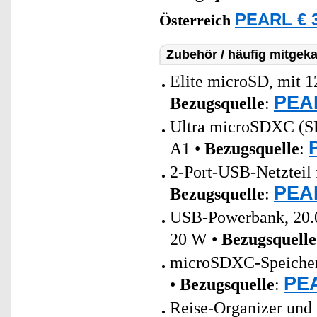
PEARL € 3
Österreich
Zubehör / häufig mitgeka
Elite microSD, mit 1
PEAR
Bezugsquelle
:
Ultra microSDXC (
A1 •
Bezugsquelle
:
2-Port-USB-Netzteil 
PEAR
Bezugsquelle
:
USB-Powerbank, 20.0
20 W •
Bezugsquelle
microSDXC-Speicherk
PEA
•
Bezugsquelle
:
Reise-Organizer und