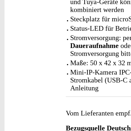
und Tuya-Geräte kö
kombiniert werden
Steckplatz für micro
Status-LED für Betri
Stromversorgung: pe
Daueraufnahme
ode
Stromversorgung bitt
Maße: 50 x 42 x 32 m
Mini-IP-Kamera IPC-
Stromkabel (USB-C a
Anleitung
Vom Lieferanten emp
Bezugsquelle
Deutsch