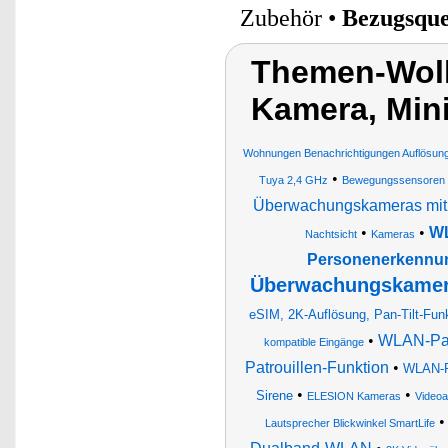
Zubehör •
Bezugsque
Themen-Wolk
Kamera, Min
Wohnungen Benachrichtigungen Auflösun
•
Tuya 2,4 GHz
Bewegungssensoren S
Überwachungskameras mit
•
•
WL
Nachtsicht
Kameras
Personenerkennu
Überwachungskamera
eSIM, 2K-Auflösung, Pan-Tilt-Funk
•
WLAN-Pan-
kompatible Eingänge
Patrouillen-Funktion
•
WLAN-Pa
•
•
Sirene
ELESION Kameras
Videoa
Lautsprecher Blickwinkel SmartLife