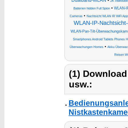
Dualband-WLAN
•
2K Videoüb
•
WLAN-IP
Batterien hidden Full Spion
•
Cameras
Nachtsicht WLAN IR WiFi App
WLAN-IP-Nachtsicht
WLAN-Pan-Tilt-Überwachungskamer
Smartphones Android Tablets Phones H
•
Überwachungen Homes
Akku Überwa
Reisen W
(1) Download
usw.:
Bedienungsanlei
Nistkastenkame