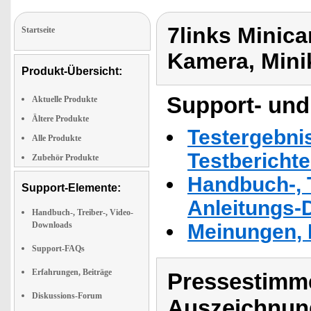
7links Minic
Startseite
Kamera, Min
Produkt-Übersicht:
Support- und
Aktuelle Produkte
Ältere Produkte
Testergebni
Alle Produkte
Testbericht
Zubehör Produkte
Handbuch-, T
Support-Elemente:
Anleitungs-
Handbuch-, Treiber-, Video-
Downloads
Meinungen, 
Support-FAQs
Erfahrungen, Beiträge
Pressestimme
Diskussions-Forum
Auszeichnun