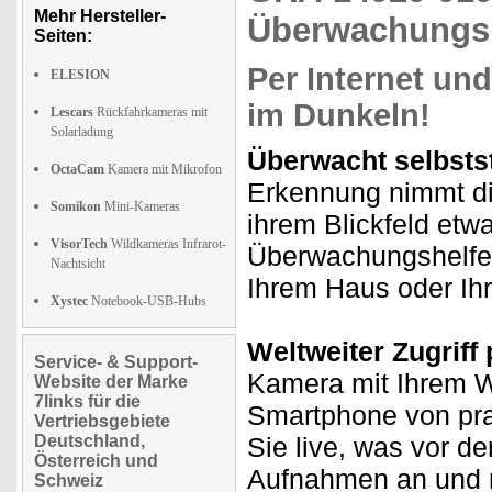
Mehr Hersteller-
Überwachungsk
Seiten:
Per Internet und
ELESION
im Dunkeln!
Lescars
Rückfahrkameras mit
Solarladung
Überwacht selbstst
OctaCam
Kamera mit Mikrofon
Erkennung nimmt di
Somikon
Mini-Kameras
ihrem Blickfeld etw
VisorTech
Wildkameras Infrarot-
Überwachungshelfer
Nachtsicht
Ihrem Haus oder Ih
Xystec
Notebook-USB-Hubs
Weltweiter Zugriff 
Service- & Support-
Kamera mit Ihrem W
Website der Marke
7links für die
Smartphone von prak
Vertriebsgebiete
Deutschland,
Sie live, was vor d
Österreich und
Aufnahmen an und n
Schweiz