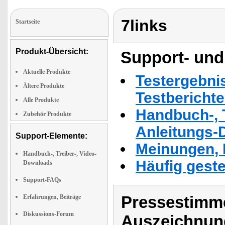
7links
Startseite
Produkt-Übersicht:
Support- und
Aktuelle Produkte
Testergebni
Ältere Produkte
Testbericht
Alle Produkte
Handbuch-, T
Zubehör Produkte
Anleitungs-
Support-Elemente:
Meinungen, 
Handbuch-, Treiber-, Video-
Häufig geste
Downloads
Support-FAQs
Pressestimme
Erfahrungen, Beiträge
Diskussions-Forum
Auszeichnun