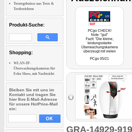
Testergebnisse aus Tests &
Testberichten
Produkt-Suche:
PCgo CHECK!
Note: "gut"
Fazit: "Die kleine,
leistungsstarke
Überwachungskamera
überzeugt mit vielen
Shopping:
Funktionen und einem
PCgo 05/21
günstigen Preis."
WLAN-IP-
Überwachungskameras für
Echo Show, mit Nachtsicht
Bleiben Sie mit uns im
Kontakt und tragen Sie
hier Ihre E-Mail-Adresse
für unsere HotPrice-Mail
ein:
GRA-14929-9